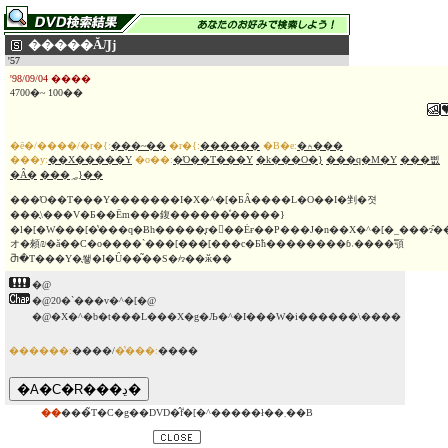
�����ĂԒj
'57
'98/09/04 ����
4700�~ 100��
�ē�/����/�r�{:
���~��
�r�{:
������
�B�e:
�⍲���
���y:
��X�����Y
�o��:
�Ό��T���Y
�k���O�}
���q�M�Y
���삢
�Â�
���؃}��
���Ό��T���Y�������I�X�^�[�ƂȂ����L�O��I�剉�졋
���̖\���V�Ƃ��Ēm���鍑������ͤ�����}
�l�[�W���[�̔���q�Ƀh�����̘r�𔃂��Ėғ��P���J�n��X�^�[�_���ɂ̂�
オ�顂₪�ă��C�o����`���[���[���c�Ƃ̃h��������ɓ˓����顎
Ⴋ�T���Y�̖쐫�I�Ȗ��͂��S�҂ɂ��ӂ��
�@
�@20�`���v�^�[�@
�@�X�^�b�t���L���X�g�Љ�^�I���W�i������\����
������:
����/
�̔���:
����
��
���̃T�C�g��DVD�̂݃f�[�^�����ł��܂��B