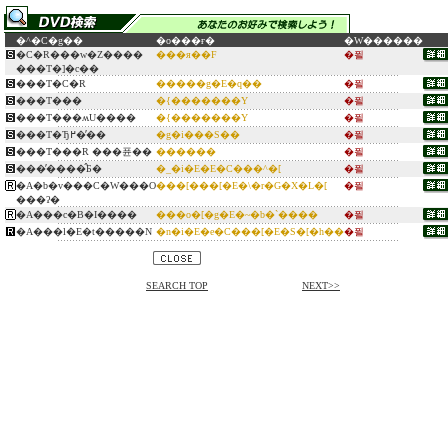
�^�C�g��
�o���ғ�
�W������
�C�R���w�Z����
���я��F
�푈
���T�]�c��
���T�C�R
�����g�E�q��
�푈
���T���
�{�������Y
�푈
���T���ʍU����
�{�������Y
�푈
���T�Ђ߂��̓�
�g�i���S��
�푈
���T���R ���퓬��
������
�푈
���̓����̂Ƃ�
�_�i�E�E�C���^�[
�푈
�A�b�v���C�W���O
���[���[�E�\�r�G�X�L�[
�푈
���ʔ�
�A���c�B�I����
���o�[�g�E�~�b�`����
�푈
�A���l�E�t�����N
�n�i�E�e�C���[�E�S�[�h��
�푈
SEARCH TOP
NEXT>>