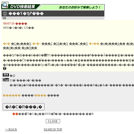
���T�Ђ߂��̓�
'68
'00/07/19 ����
4935�~(�ō�) 125��
�ē�:
�C�c���Y
�r�{:
���
�ΐX�j�Y
���ؕۑ��Y
�o��:
�g�i���S��
�l�
��J�p��
�n�N��
���Ђ߂�蕔���Ƃ��Đ�΂ɎU�������������̔ߌ����Â����푈�h���}�B1944�N�A�����m�푈
�ɂ�����ČR�̔����͂���ɐ����𑝂��A�푈���̔�������������펞�
�B����t�͏��q���Ɋw�Ԙa�q�A���̋��F�̃g�~��͈���̔�����w�n�\�z
�@
12�`���v�^�[��
�t�H�g�M�������[�^�X�^�b�t���L���X�g�Љ�^����\���
������:
����/
�̔���:
����
��
���̃T�C�g��DVD�̂݃f�[�^�����ł��܂��B
<<BACK
SEARCH TOP