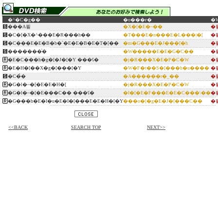
�^�C�g��
�o���ғ�
�
���А푈
�X�[�E�~��
�
�C�[�X�^���E�R���h��
�T���E�n���E�L���|�[
�
�C���E�E�B�b�`�E�E�B�E�T�[��
�m�G���E�J���[�h
�
�������̍�
�W�����E�E�G�C��
�
�E�C���h�g�[�J�[�Y ���ʕ�
�j�R���X�E�P�C�W
�
�E�H�[��X�g�[���[�Y
�W�F�t��S�[���h�u����
�
�C�̉�
�A������r�_��
�
�G�l�~�[�E�E�H�[
�j�R���X�E�P�C�W
�
�G�l�~�[�E���C�� ���ʕ�
�I�[�E�F���E�E�C���\��
�
�G���h�E�I�u�E�I�[���E�E�H�[�Y
���o�[�g�E�J�[���C��
�
<<BACK
SEARCH TOP
NEXT>>