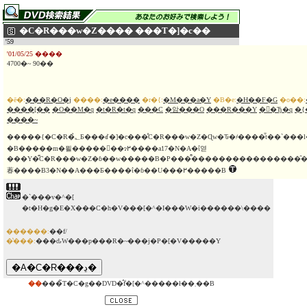
�C�R���w�Z���� ���T�]�c��
'59
'01/05/25 ����
4700�~ 90��
�ē�:
���R�O�j
����:
�e����
�r�{:
�M���a�Y
�B�e:
�H��F�G
�o��:
����[��
�O��M�q
�t�R�t�q
���C
�암���O
���R���Y
��Ђ�q
�
����~
�����{�C�R�̉؂Ƃ���ꂽ�]�c���̊C�R���w�Z�Ɋw�Ԏ�҂����̐t��`���l�ԃh���}
�B�����m�푈�����󂳂��ɂ߂����a17�N�A�ΐ엳
���Y�͊C�R���w�Z�ɓ��w�����B�P���͌����������������̑��
萶����B3�N��A���Ƃ����ΐ�ɓ��U���߂�����B
�`���v�^�[
�t�H�g�E�X���C�h�V���[�^�I���W�i������\����
������:
��f/
�̔���:
���ԃW���p���R�~���j�P�[�V�����Y
��
���̃T�C�g��DVD�̂݃f�[�^�����ł��܂��B