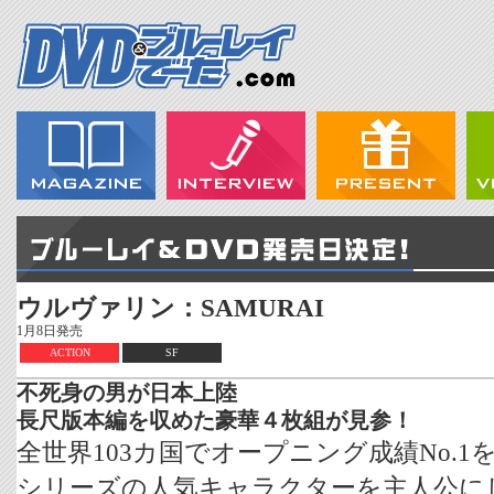
ウルヴァリン：SAMURAI
1月8日発売
ACTION
SF
不死身の男が日本上陸
長尺版本編を収めた豪華４枚組が見参！
全世界103カ国でオープニング成績No.1
シリーズの人気キャラクターを主人公に