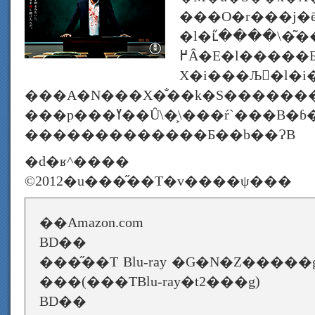
���O�r���j�
�l�ւ̋����\�͂���
߂Ȃ�E�l�����Ƃ�Ȃ��T�C�R�p�
X�i���Љ�l�i
���A�N���X�̐��k�S������
���p���ߌ��Ȗ\�͕\���ŕ`���B�ɓ��p�������̈�
�������������Ƃ��b��ɁB
�d�ʁ^����
©2012�u���̋��T�v����ψ���
��Amazon.com
BD��
���̋��T Blu-ray �G�N�Z����
���(���TBlu-ray�t2���g)
BD��