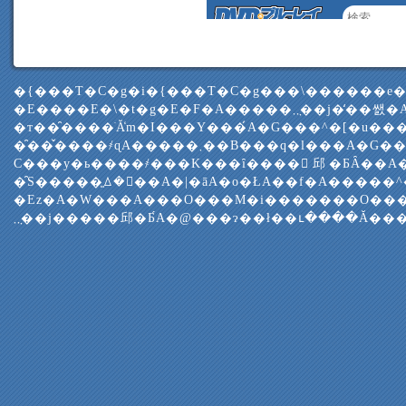
�{���T�C�g�i�{���T�C�g���\������e
�E����E�\�t�g�E�F�A�����܂݂܂��j�̒��쌠�A���W���y
�т��̑����ׂĂ̒m�I���Y���́A�G���^�[�u��
�̑��̌����҂ɋA�����܂��B���q�l���A�G���^�[�u���
C���y�ь����҂���K���ȋ����𓾂邱�ƂȂ��A
�̑S�����͈ꕔ�𕡐��A�|�āA�o�ŁA��f�A�����
�Еz�A�W���A���O���M�i�������O���