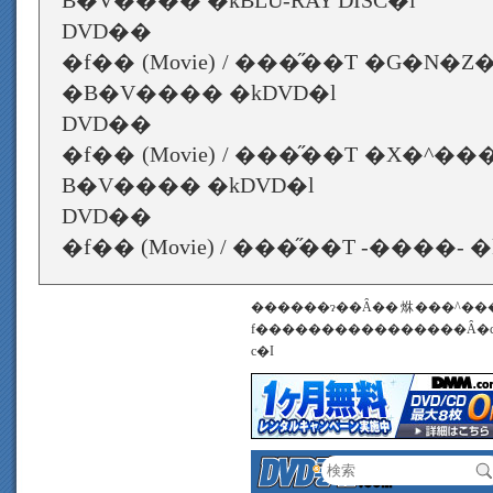
B�V���� �kBLU-RAY DISC�l
DVD��
�f�� (Movie) / ���̋��T �G�N
�B�V���� �kDVD�l
DVD��
�f�� (Movie) / ���̋��T �X�^�
B�V���� �kDVD�l
DVD��
�f�� (Movie) / ���̋��T -����- 
������ɂ��Ȃ��烌���^��
f����������������Ȃ�
c�I