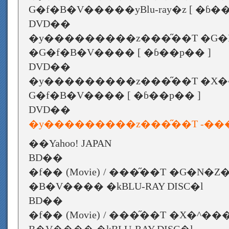
G�f�B�V�����yBlu-ray�z [ �ɓ��
DVD��
�y���������z���̋��T �G�
�G�f�B�V���� [ �ɓ��p�� ]
DVD��
�y���������z���̋��T �X�
G�f�B�V���� [ �ɓ��p�� ]
DVD��
�y���������z���̋��T -���́[
��Yahoo! JAPAN
BD��
�f�� (Movie) / ���̋��T �G�N
�B�V���� �kBLU-RAY DISC�l
BD��
�f�� (Movie) / ���̋��T �X�^�