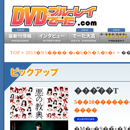
�v���[���g
TOP
>
2013�N5���� �s�b�N�A�b�v
> �
���̋��T
5��10������
����
�M�u�S��̃x�