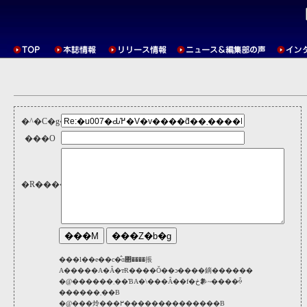
�^�C�g��
���O
�R�����g
���l��e��c�̂ɑ΂����掁
A�����A�Ȃ�тɌ����Ǒ��ɔ����鏑������
�@������܂��ƁA�\���Ȃ��f�ڂ𒆎~����ꍇ
������܂��B
�@���炩���߂��������������B