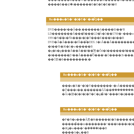
����Ƃ��ቿ�i������E�E�E�E�I�H
Re:���u�X�^�[�Y�^�t�̌Q��
DVD����҂��Ă��܂������A����Ƃł��ˁB
LD�������Ă���̂ł���LD�͒ʏ�3��5700�~���x
1991�N�̍�i�Ńh���r�[�T���E���h�ł��B
DVD�Ȃ�Â���i�ł͂Ȃ��̂�DD5.1�ɂȂ��Ă������
�ł��ˁB�Ж�1�w�����B
�q�b�g���Ă��Ȃ��f��̂悤�Ŏd�l������Ɨ͂��
��񂠂肪�Ƃ��������܂�
Re:���u�X�^�[�Y�^�t�̌Q��
���u�X�^�[�Y�������~�ɂȂ�����
�ʔ̗̂\���ɂ��܂����ׂ��ĂȂ��݂��������
�Ȃɂ�胁�[�J�[�T�C�g�̃J�^���O�ɖ��
Re:���u�X�^�[�Y�^�t�̌Q��
�P�N�o���Ă悤
�����̃��m�������^���h���r�[�
�Жʓ�w���^�݂����ł��B
����A�ς܂��B