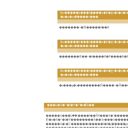
Re:�����h���}�̖���u�Ƃ�ځv�c�u�c�|
�a�n�w�̔����ɂ���
�������~�炵�����ł��B
Re:�����h���}�̖���u�Ƃ�ځv�c�u�c�|
�a�n�w�̔����ɂ���
�������Œ��~�ł����H�߂�
Re:�����h���}�̖���u�Ƃ�ځv�c�u�c�|
�a�n�w�̔����ɂ���
�z���g�ɔ��������ł͂Ȃ����~�Ȃ̂ł��
���u�X�^�[�Y�^�t�̌Q��
�����A���܂��ܐ̌����f��ŃN���X�`�����E�X���C�^�[�̃M�����O�f��̃^�C�g�����v���o���Ă����
烂�u�X�^�[�Y��������Ȃ��Ǝv���A�����
�����A�\�񂵂܂������i�����I�I�
���̉f����ăI���W�i���̓��m�����Ȃ�ł��