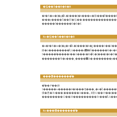
�킩��Ȃ��B�B�B
�f�X�m�[�g�̃L�[���[�h���m�肽���̂ł����
�ǂ��ɏ����Ă��邩�킩��܂�����������
�����ĉ������E�E�E
Re:�킩��Ȃ��B�B�B
�u�f�X�m�[�g�v�̃L�[���[�h�͖{����1��2��3�����ƁA��
鎿�₪��������̂ŁA����ɑ΂��Ă̓������K�v�
3�����̔�����҂��A���i�K�̃L�[���[�h�Ŋ��ŉ��傷�邩�A
�������ˁB�s���_���
���債�������̂�
�͂��߂܂��āB
1�����w�����ēǂ�ł���Ƣ���_�v�̋L�����I�i167�y
Re:���債�������̂�