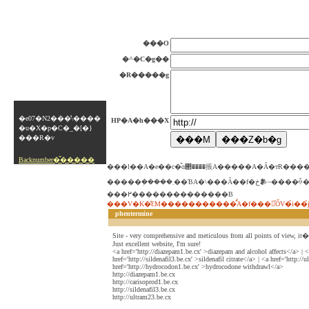
���O
�^�C�g��
�R�����g
�e07�N2���̕\����
HP�A�h���X
�u�X�p�C�_�[�}
���R�v
Backnumber�͂�����
���l��A�e��c�̂ɑ΂����掁A�����A�Ȃ�тɌ��
�����݂�����܂��ƁA�\���Ȃ��f�ڂ𒆎~����ꍇ������܂��B ���炩
���߂��������������B
phentermine
Site - very comprehensive and meticulous from all points of view, it
Just excellent website, I'm sure!
<a href='http://diazepam1.be.cx' >diazepam and alcohol affects</a> | <
href='http://sildenafil3.be.cx' >sildenafil citrate</a> | <a href='http:/
href='http://hydrocodon1.be.cx' >hydrocodone withdrawl</a>
http://diazepam1.be.cx
http://carisoprod1.be.cx
http://sildenafil3.be.cx
http://ultram23.be.cx