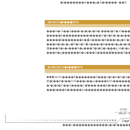
�ł�������ăJ���g�Ȃ�ł����˂��H
MGM/UA�f���DVD
���N�ɂȂ��Ă���\�j�[�s�N�`���[�Y�ɔŌ����ڂ����̂ɁA�܂��e�n�w�r�f�I�ɖ߂����l�ł��ˁB���Ő�
�����Ƃ���������ł����ˁE�E�E�\�j�[�
�����̂ɍ�������Е��̃A���e�B���b�g�ł
���H�e�n�w�͂O�O�V�̃A���e�B���b�g�a�
傤���H�u�s���N�p���T�[�Q�v�͖��܂ڂ낵�̂c�u�c�ɂȂ��Ă��܂���ł��傤
���H�ڂ������Ƃ�m���Ă�����͋����Ă
Re:MGM/UA�f���DVD
���݁AFOX����Ĕ�������Ă���{�b�N�X�́A��͂�p�[�g�Q�͓����Ă��܂���B�p�[�g�Q�̂݃
悤�ł��B�l��FOX���ŏ��ɏo����BOX������
�\�j�[�ł𔃂��Ȃ����C�͂���܂���B�ł��A�\�j�[���P�i�������Ă����΂����̂Ɉ���ɏo���C�z���Ȃ����B���Ȃ�s�]�𔃂����炵
���ł���B�ǂ����āA�����������ȃ����[�
(1/64)
<<
old 10
|
t