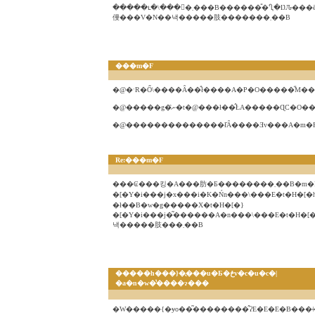
�����ւ�\���󂠂�܂���B������̎�Ⴂ�ŊԈ���ē��ɂ����f�ڂ��Ă��܂��܂����B�������́A�f07�N��1��19���i���j�̒��ߐ؂�ɂȂ�܂��B�����
僈���V�N��낵�����肢�������܂��B
���m�F
Re:���m�F
���₢���킹�A���肪�Ƃ��������܂��B�m�F���܂����Ƃ���A�w�g�����X�t�H�[�}
�[�Y�i���j�x���i�K�Ńn���\���E�t�H�
�ł��B�w�g�����X�t�H�[�}
�[�Y�i���j�͂������A�n���\���E�t�H�[�h�Ɋւ��āA����V����
낵�����肢���܂��B
�����h���}�̖���u�Ƃ�ځv�c�u�c�|
�a�n�w�̔����ɂ���
�W�����{�ɏo��͂��������̂ɁE�E�E�B���ǂ