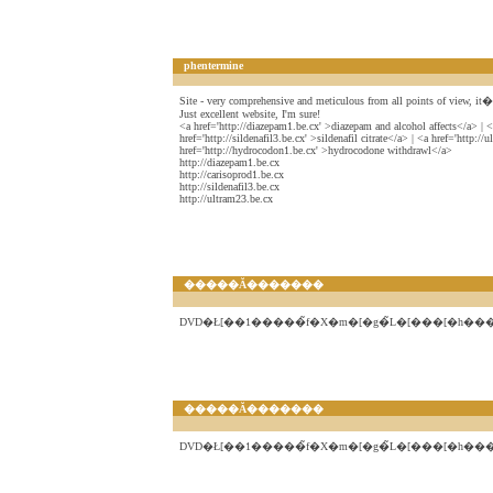
phentermine
Site - very comprehensive and meticulous from all points of view, it
Just excellent website, I'm sure!
<a href='http://diazepam1.be.cx' >diazepam and alcohol affects</a> | <
href='http://sildenafil3.be.cx' >sildenafil citrate</a> | <a href='http:/
href='http://hydrocodon1.be.cx' >hydrocodone withdrawl</a>
http://diazepam1.be.cx
http://carisoprod1.be.cx
http://sildenafil3.be.cx
http://ultram23.be.cx
�����Ă�������
DVD�Ł[��1�����̃f�X�m�[�g�̃L�[���[�h
�����Ă�������
DVD�Ł[��1�����̃f�X�m�[�g�̃L�[���[�h