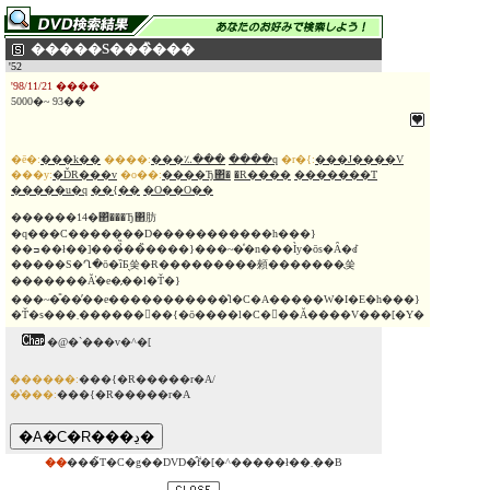
�����S���̏���
'52
'98/11/21 ����
5000�~ 93��
�ē�:
���k��
����:
���؉���
����q
�r�{:
���J����V
���y:
�ĎR���v
�o��:
����Ђ΂�
�R����
�������T
�����u�q
��{��
�O��O��
������14�΂̔���Ђ΂肪
�q���C�������D�����������h���}
��ߏ��ł��]���̉̏��̏����}���~�ͤ�n���Ìy�ōs�Ȃ�ꂽ
�����S�Ղ�ō�ȉƂ̖쑺�Ɍ���������顂�������̖쑺
�������Ă̕�e�̗��l�Ť�}
���~�̎��̕��e�����������͐l�C�A�����W�I�E�h���}
�Ť�s���܂������󂢓��{�ō����l�C�𔎂��Ă����V���[�Y�
�@�`���v�^�[
������:
���{�R�����r�A/
�̔���:
���{�R�����r�A
��
���̃T�C�g��DVD�̂݃f�[�^�����ł��܂��B