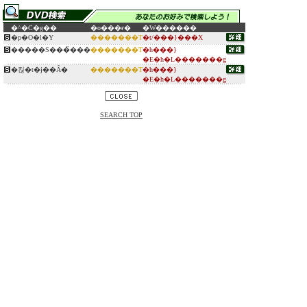
�^�C�g��
�o���ғ�
�W������
�p�O�l�Y
�������T
�t/���}���X
�����S���̏���
�������T
�h���}
�E�h�L�������g
�킪�t�ɉ��Ȃ�
�������T
�h���}
�E�h�L�������g
SEARCH TOP