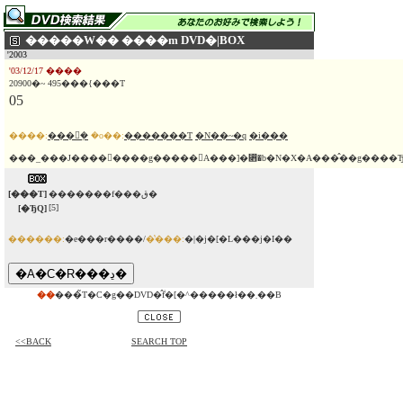
�����W�� ����m DVD�|BOX
'2003
'03/12/17 ����
20900�~ 495���{���T
05
����:
���򂫂݂�
�o��:
�������T
�N��~�q
�i���
���_���Ј��������g�����󂯁A���]�⃋�b�N�X�A���̂��g���
[���T]
�������f���ق�
[5]
[�ЂQ]
������:
�e���r����/
�̔���:
�|�j�[�L���j�I��
��
���̃T�C�g��DVD�̂݃f�[�^�����ł��܂��B
<<BACK
SEARCH TOP