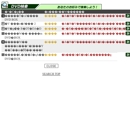
�^�C�g��
�o���ғ�
�W������
�����T�㎖����
�i���
�A�N�V�����E�A�h�x���`���[
DVD BOX
�V ���o�J��� 2
�i���
�A�N�V�����E�A�h�x���`���[
�V�g�̉� B�DT�DA�D
�i���
�~�X�e���[�E�T�X�y���X�E�ƍ�
�����W�� ����m
�i���
�A�N�V�����E�A�h�x���`���[
DVD�|BOX
�����W��
�i���
�A�N�V�����E�A�h�x���`���[
����m���^�[���Y
���ٌ�m�̔閧��\���I
�����L�[��Z�ɋA��
�i���
�h���}�E�h�L�������g
DVD�|BOX
SEARCH TOP