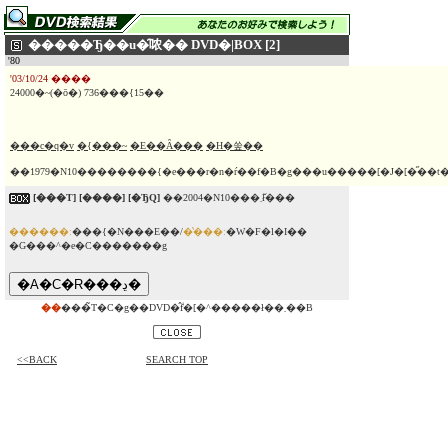
�����Ђ��u�̑哝�� DVD�|BOX [2]
'80
'03/10/24 ����
24000�~(�ō�) 736���{15��
���c�q�v
�{���~
�Е��Ȃ���
�H�쑾��
��1979�N10��������{�e���r�n�ŕ��f�B�g���u�����[�J�[�̋��t
[���T]
[����]
[�ЂQ]
��2004�N10���܂ł̌���
������:
���{�N���E��/
�̔���:
�W�F�l�I��
�G���^�e�C�������g
��
���̃T�C�g��DVD�̂݃f�[�^�����ł��܂��B
<<BACK
SEARCH TOP