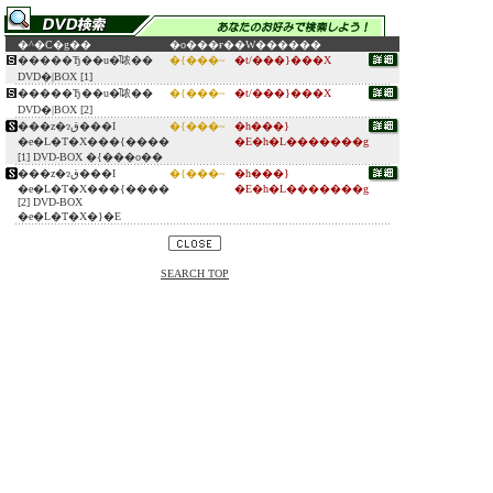
�^�C�g��
�o���ғ�
�W������
�����Ђ��u�̑哝��
�{���~
�t/���}���X
DVD�|BOX [1]
�����Ђ��u�̑哝��
�{���~
�t/���}���X
DVD�|BOX [2]
���z�ɂق���I
�{���~
�h���}
�e�L�T�X���{����
�E�h�L�������g
[1] DVD-BOX �{���o��
���z�ɂق���I
�{���~
�h���}
�e�L�T�X���{����
�E�h�L�������g
[2] DVD-BOX
�e�L�T�X�}�E
SEARCH TOP