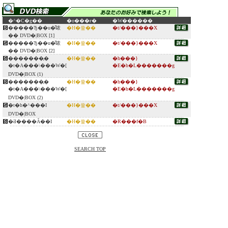
�^�C�g��
�o���ғ�
�W������
�����Ђ��u�̑哝
�H�쑾��
�t/���}���X
�� DVD�|BOX [1]
�����Ђ��u�̑哝
�H�쑾��
�t/���}���X
�� DVD�|BOX [2]
�������̗�
�H�쑾��
�h���}
�t�A���\���W�[
�E�h�L�������g
DVD�|BOX (1)
�������̗�
�H�쑾��
�h���}
�t�A���\���W�[
�E�h�L�������g
DVD�|BOX (2)
�t�h�^���I
�H�쑾��
�t/���}���X
DVD�|BOX
�Ƌ����Ȃ��I
�H�쑾��
�R���f�B
SEARCH TOP