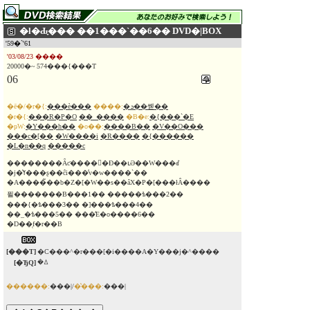
�l�Ԃ̞��� ��1���`��6�� DVD�|BOX
'59�`'61
'03/08/23 ����
20000�~ 574���{���T
06
�ē�/�r�{:
���ѐ���
����:
�ܖ��쏃��
�r�{:
���R�P�O
��_����
�B�e:
�{���`�E
�ҏW:
�Y���h��
�o��:
����B��
�V��O���
���c�[��
�W����i
�R����
�{������
�L�n��q
�����c
��������Ȃƈ����􂩂�Đ��ւƏ��W���ꂽ
�j�̔ߌ���ʂ��ĉi���̕v�w����`��
�A����̃��b�Z�[�W��s��ȃX�P�[���łÂ����
푈�������B���1�� �����ѣ���2��
���{�ѣ���3�� �]���ѣ���4��
��_�ѣ���5�� ���̒E�o����6��
�D��̜f�r��B
[���T]
�C���^�r���[�i����A�Y���j�^����
�ꕔ
[�ЂQ]
������:
���|/
�̔���:
���|