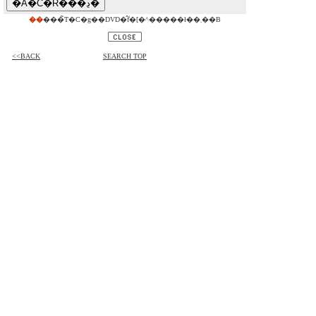
��
���̃T�C�g��DVD�̂݃f�[�^�����ł��܂��B
<<BACK
SEARCH TOP