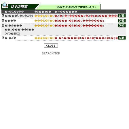
�^�C�g��
�o���ғ�
�W������
�e���̓C�G�X�l
���R�P�O
�A�N�V�����E�A�h�x���`���[
���̋�
���R�P�O
�h���}�E�h�L�������g
�l�Ԃ̞���
���R�P�O
�h���}�E�h�L�������g
��1���`��6��
DVD�|BOX
�l�Ԃ̏ؖ�
���R�P�O
�~�X�e���[�E�T�X�y���X�E�ƍ�
SEARCH TOP