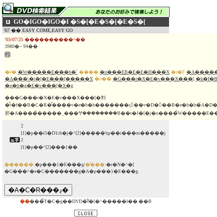
GO�IGO�IGO�I �S�[�E�S�[�E�S�[
'67 �� EASY COME,EASY GO
'03/07/25 ����������^��
3980�~ 94��
�ē�:
�W�����E���b�`
����:
�n���EB�E�E�H���X
�r�F:
�A����
�A���\�j�[�E���[�����X
�o��:
�G���r�X�E�v���X���[
�h�f�
�p�b�g�E�v���[�X�g
���G���r�X�E�v���X���[�剉
�̐t�f��B�C�R�̐����v�e�b�h�������ς񂾒��v�D�𔭌��B�e�b�h�́A�D
邪�A����̉�����_���ꖡ��������B��t�J�[�j�o����̃W�����E���
2
[1]�p��i5�D1ch�j�^[2]�����ŉp��i���m�����j
2
[1]�p��^[2]���{��
������:
�p���}�E���g/
�̔���:
�r�N�^�[
�G���^�e�C�������g�A�p���}�E���g
��
���̃T�C�g��DVD�̂݃f�[�^�����ł��܂��B