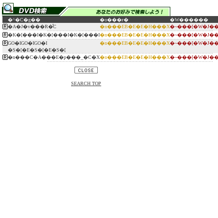
�^�C�g��
�o���ғ�
�W������
�A�J�v���R�̊C
�n���EB�E�E�H���X
�~���[�W�J�
�K�[���I�K�[���I�K�[���I
�n���EB�E�E�H���X
�~���[�W�J�
GO�IGO�IGO�I
�n���EB�E�E�H���X
�~���[�W�J�
�S�[�E�S�[�E�S�[
�n���C�A���E�p���_�C�X
�n���EB�E�E�H���X
�~���[�W�J�
SEARCH TOP