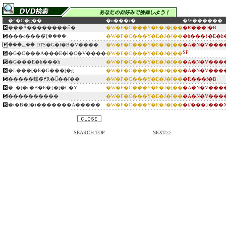
�^�C�g��
�o���ғ�
�W������
���Ȃ��������ӂ�
�W�F�C���Y�E�J�[��
�R���f�B
���ƈ����݂̃{����
�W�F�C���Y�E�J�[��
�h���}�E�h
���؂�� DTS�G�f�B�V����
�W�F�C���Y�E�J�[��
�A�N�V����
SF
�G�C���A���E�l�C�V����
�W�F�C���Y�E�J�[��
�G���E�h���h
�W�F�C���Y�E�J�[��
�A�N�V����
�L���[�E�G���[�g
�W�F�C���Y�E�J�[��
�A�N�V����
�����邽�߂̂R�̃��[��
�W�F�C���Y�E�J�[��
�R���f�B
�_�[�e�B�E�{�[�C�Y
�W�F�C���Y�E�J�[��
�A�N�V����
����������
�W�F�C���Y�E�J�[��
�A�N�V����
�t�B�I�i�������Ă�����
�W�F�C���Y�E�J�[��
�t/���}���
SEARCH TOP
NEXT>>