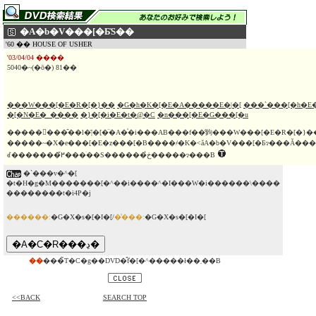
�A�b�V���[�Ƃ̎S��
'60 �� HOUSE OF USHER
'03/04/04 ����
5040�~(�ō�) 81��
���W���[�E�R�[�}��
�G�h�K�[�E�A�����E�|�[
���`���[�h�E
�[�N�E�_����
�}�[�i�E�t�@�C
�n���[�E�G���[�u
��������̑��l�҃|�[�̈�A�̍�i���AB���f��̒鉤���W���[�E�R�[�}
�����~�X�e���[�E�z���[�B����҂�K�˂ăA�b�V���[�Ƃɂ���Ă����t�B�
ꂽ�������߂̋���ׂ��S������ڂ̓�����ɂ���B
�`���v�^�[
�t�H�g�M�������[�^��i����^�I���W�i������\����
��������t�i4P�j
������:
�G�X�s�[�I�[/
�̔���:
�G�X�s�[�I�[
��
���̃T�C�g��DVD�̂݃f�[�^�����ł��܂��B
<<BACK
SEARCH TOP