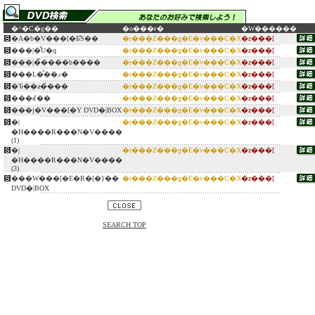
�^�C�g��
�o���ғ�
�W������
�A�b�V���[�Ƃ̎S��
�r���Z���g�E�v���C�X
�z���[
���|�̐U�q
�r���Z���g�E�v���C�X
�z���[
���|�̃����h����
�r���Z���g�E�v���C�X
�z���[
���L�̐��ފ�
�r���Z���g�E�v���C�X
�z���[
�Ԏ��a�̉���
�r���Z���g�E�v���C�X
�z���[
���ꂽ��
�r���Z���g�E�v���C�X
�z���[
���j�V���[�Y DVD�|BOX
�r���Z���g�E�v���C�X
�z���[
�|
�r���Z���g�E�v���C�X
�z���[
�H����R���N�V����
(1)
�|
�r���Z���g�E�v���C�X
�z���[
�H����R���N�V����
(3)
���W���[�E�R�[�}��
�r���Z���g�E�v���C�X
�z���[
DVD�|BOX
SEARCH TOP