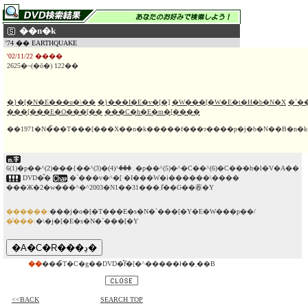
��n�k
'74 �� EARTHQUAKE
'02/11/22 ����
2625�~(�ō�) 122��
�}�[�N�E���u�\��
�}���I�E�v�[�]
�W���[�W�E�t�H�b�N�X
�`�
���[���E�O���[��
���C�h�E�m�[����
��1971�N�̃��T���[���X��n�k�����f���ɂ����p�j�b�N��B�n�
6(1)�p��^(2)���{��^(3)�؍���^(4)�p��^(5)�^�C��^(6)�C���h�l�V�A��
DVD�̂�
�`���v�^�[ �I���W�i������\����
���Ж�2�w���^�^2003�N1��31���܂ł̊��Ԍ��萶�Y
������:
���j�o�[�T���E�s�N�`���[�Y�E�W���p��/
�̔���:
�\�j�[�E�s�N�`���[�Y
��
���̃T�C�g��DVD�̂݃f�[�^�����ł��܂��B
<<BACK
SEARCH TOP