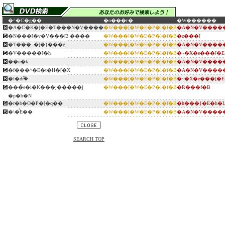
�^�C�g��
�o���ғ�
�W������
�A�C�K�[�E�T���N�V����
�W���[�W�E�P�l�f�B
�A�N�V�����
�N���[�v�V���[2 ����
�W���[�W�E�P�l�f�B
�z���[
�T���_�[�{���g
�W���[�W�E�P�l�f�B
�A�N�V�����
�V�����[�h
�W���[�W�E�P�l�f�B
�~�X�e���[�
��n�k
�W���[�W�E�P�l�f�B
�A�N�V�����
�f���^�E�t�H�[�X
�W���[�W�E�P�l�f�B
�A�N�V�����
�l�Ԃ̏ؖ�
�W���[�W�E�P�l�f�B
�~�X�e���[�
���̏e�i�K���j�����j
�W���[�W�E�P�l�f�B
�R���f�B
�p�b�N
�r�b�O�P�[�q��
�W���[�W�E�P�l�f�B
�h���}�E�h�
�\�͒E��
�W���[�W�E�P�l�f�B
�A�N�V�����
SEARCH TOP