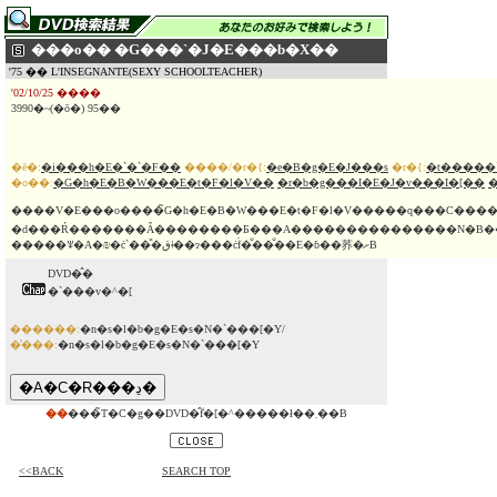
���o�� �G���`�J�E���b�X��
'75 �� L'INSEGNANTE(SEXY SCHOOLTEACHER)
'02/10/25 ����
3990�~(�ō�) 95��
�ē�:
�i���h�E�`�`�F��
����/�r�{:
�e�B�g�E�J���s
�r�{:
�t�����
�o��:
�G�h�E�B�W���E�t�F�l�V��
�r�b�g���I�E�J�v���I�[��
����V�E���o����̃G�h�E�B�W���E�t�F�l�V�����q���C���
�d���Ŕ�������Ȃ��������Ƃ���A���������������N�B���e�̖��߂ŉ����̌������_�w�Z�ɒʂ��ނ����
�����ꂸ�A�₪�ċ`��̎�قǂ��ɂ���ċ֒f�̐��̐��E�ɓ��荞�ށB
DVD�̂�
�`���v�^�[
������:
�n�s�l�b�g�E�s�N�`���[�Y/
�̔���:
�n�s�l�b�g�E�s�N�`���[�Y
��
���̃T�C�g��DVD�̂݃f�[�^�����ł��܂��B
<<BACK
SEARCH TOP