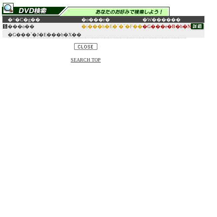
�^�C�g��
�o���ғ�
�W������
���o��
�i���h�E�`�`�F��
�G���e�B�b�N
�G���`�J�E���b�X��
SEARCH TOP