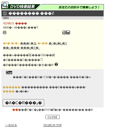
�������� ���Z
'2001
'02/08/21 ����
4800�~ 88���{���T
�ē�/�r�{:
���{�씪
�o��:
�^�c�L�V
��؋���
���c�Y�_
���w�����̎菕���𐶋ƂƂ��鏕
�Z�����􂷂�ɉ����㌀
�B���U����̉��{�씪�ē�B
���C�L���O�^CM�^�\���� ���Ж�2�w
������:
��������� ���Z�����ψ���/
�̔���:
�o�b�v
��
���̃T�C�g��DVD�̂݃f�[�^�����ł��܂��B
<<BACK
SEARCH TOP