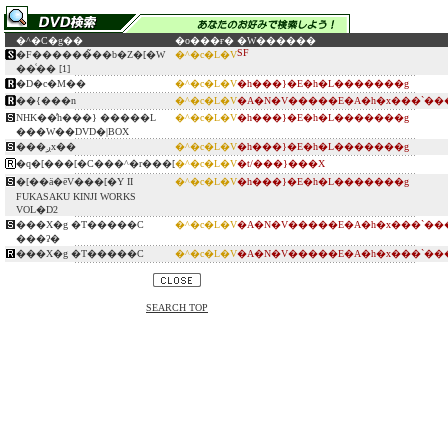
�^�C�g��
�o���ғ�
�W������
SF
�F������̃��b�Z�[�W
�^�c�L�V
��͑�� [1]
�D�c�M��
�^�c�L�V
�h���}�E�h�L�������g
��{���n
�^�c�L�V
�A�N�V�����E�A�h�x���`��
NHK��̓h���} �����L
�^�c�L�V
�h���}�E�h�L�������g
���W��DVD�|BOX
���ږx��
�^�c�L�V
�h���}�E�h�L�������g
�q�[���[�C���^�r���[
�^�c�L�V
�t/���}���X
�[��ӓ�ēV���[�Y II
�^�c�L�V
�h���}�E�h�L�������g
FUKASAKU KINJI WORKS
VOL�D2
���X�g �T�����C
�^�c�L�V
�A�N�V�����E�A�h�x���`��
���ʔ�
���X�g �T�����C
�^�c�L�V
�A�N�V�����E�A�h�x���`��
SEARCH TOP