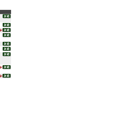
�[
�[
�[