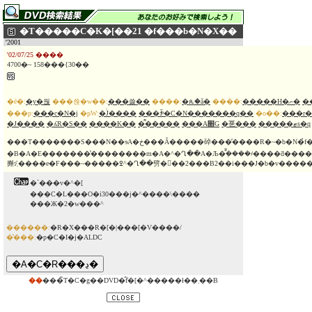
�T�����C�K�[��21 �f���b�N�X��
'2001
'02/07/25 ����
4700�~ 158���{30��
�ē�:
�y�쒆
���쑍�w��:
���쓿��
����:
�ጴ�ǎ�
����:
�����H�ނ�
�
���p:
���c�N�j
�ҏW:
�֒J����
���ꃁ�C�N�������q��
�o��:
���r�
�J����
�ʎR�S��
����K��
�͌�����
���Α׍G
�㐙���
�����ޓs�q
���T�������S���N��ɘA�ڂ���Ă�����䂽���̓����R�~�b�N�̉f�扻
�B�A�E�������̔��������m�A�^�Ղ��A�Љ�݂̂͂����҂����ƌ��
㩂ɂ͂܂����e�F���~�����ߐ^�Ղ��劈�􂷂��2���B2��i���J�b�v
�`���v�^�[
���C�L���O�i30���j�^����\����
���Ж�2�w���^
������:
�R�X���R�[�|���[�V����/
�̔���:
�p�C�I�j�ALDC
��
���̃T�C�g��DVD�̂݃f�[�^�����ł��܂��B