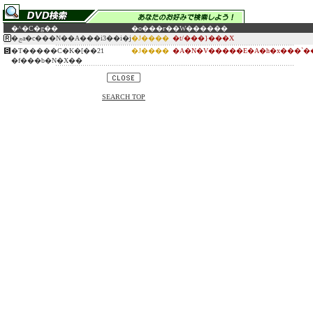
�^�C�g��
�o���ғ�
�W������
�ݘa�c���N��A���i3��i�j
�J����
�t/���}���X
�T�����C�K�[��21
�J����
�A�N�V�����E�A�h�x���`�
�f���b�N�X��
SEARCH TOP