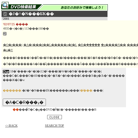
�J�^�N���Ƃ̍K��
'2001
'02/07/25 ����
4935�~(�ō�) 113���{60��
�O�r���j
�A�j���ē��L�����q�f�L
�R�݂�����
�n����N��
���
�u�Y
����E����1��̎O�r�M�j���ē����z���[�E�R���f�B�E�~���[�W�J���B���X�g���ސE��A�Ƒ�5�l�ƌ�1�C�ƃy�
�T�I�B�����A�ŏ��̋q�����E�����Ă��܂��A���̎
18�`���v�^�[�i12�̓~���[�W�b�N�`���v�^�[�j
���C�L���O�i60���j�^�X�^�b�t���L���X�g�Љ�^�\����
���Ж�2�w
������:
�J�^�N���Ƃ̍K������ψ���/
�̔���:
���|
��
���̃T�C�g��DVD�̂݃f�[�^�����ł��܂��B
<<BACK
SEARCH TOP