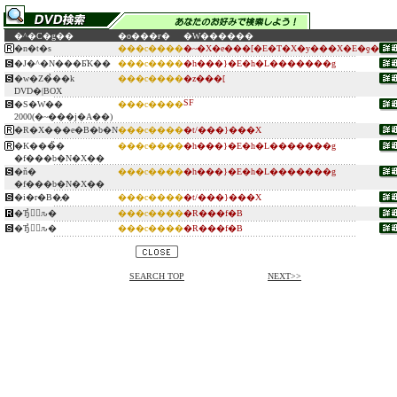
�^�C�g��
�o���ғ�
�W������
�n�t�s
���c����
�~�X�e���[�E�T�X�y���X�E�ƍ�
�J�^�N���Ƃ̍K��
���c����
�h���}�E�h�L�������g
�w�Z�̉��k
���c����
�z���[
DVD�|BOX
SF
�S�W��
���c����
2000(�~���j�A��)
�R�X���e�B�b�N
���c����
�t/���}���X
�K���̏�
���c����
�h���}�E�h�L�������g
�f���b�N�X��
�ň�
���c����
�h���}�E�h�L�������g
�f���b�N�X��
�i�r�B�̗�
���c����
�t/���}���X
�Ђ݂̉ԉ�
���c����
�R���f�B
�Ђ݂̉ԉ�
���c����
�R���f�B
SEARCH TOP
NEXT>>