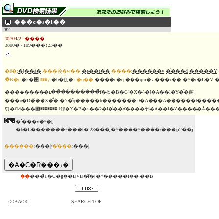
���c�s�i��
'82
'02/04/21 ����
3800�~ 109���{23��
�ē�:
�[��ӓ�
���쑍�w��:
�p��t��
����:
������v
�֓���d
�����Y
�B�e:
�k�␴
���y:
�b�㐳�l
�o��:
����c�q
���ԓm�v
���c��
�^�c�L�V
�
���������ւ��̓��������̉f�扻�B�Ԍ`�X�^�[�A��l�Y�̎�芪
���o�D�̃��X�͋�l�Y�̎q�����h�������D�A���Ă������t������B�����
�`���v�^�[
�h�L�������^���[�i23���j�^����^����\���ҁi2��j
������:
���|/
�̔���:
���|
��
���̃T�C�g��DVD�̂݃f�[�^�����ł��܂��B
<<BACK
SEARCH TOP