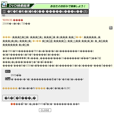
�U�E�K�[�h�}�� �����x���w�� (1)
'65
'02/01/25 ����
23100�~(�ō�) 720��
���o:
���R�O�j
���F�v
���󌛖�
�y���
��㏺
�r�{:
�����ۑ�
���э�e�n
���v�i
�o��:
�F�È䌒
����Õv
��×S��
��t�`�j
�_�R��
������
�q�Ό�
��1965�N4������TBS�n�ŕ��f�A�ō�������41�����}
�[�N�����A�N�V�����E�h���}
�B���݂�����{�x���ۏ�����f���ɁA������S�̂��߂Ɋ��􂷂铌
���p�g���[���Ђ�7�l�̌x���}
����`���B�S350�b�̂����A��1�b�����16�b�܂ł����^���Ă���B
DVD�̂�
�`���v�^�[ ��������萶�Y�^�Ж�2�w���^
������:
�X�o�b�N/
�̔���:
�p�C�I�j�ALDC
��
���̃T�C�g��DVD�̂݃f�[�^�����ł��܂��B