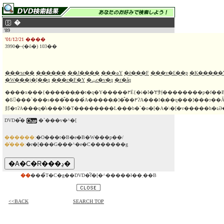
�
'89
'01/12/21 ����
3990�~(�ō�) 103��
���ԏr��
������
��J����
���ܘY
�ё���F
���v�Ԑ��p
�K�����
�W���j�[��q
���c�F�Y
�ݓc�v�q
�ґ�ǎq
����x���{������̖��t�q�Y�����߂Ė{�i�I�Ɏ剉��������p�f��B�ɓ��̐��E�Ő���オ�邱
�Ƃ𖲌���`���s���̌����́A�����̖�]�̂��߂ɁA���l�̖��q���]���ɂ��Ă����B��������]�̊K�i���ЂƂ����
邽�тɁA���q�̓s���N�T��������L���b�`�o�[�A�\�[�v�����h�ւ
DVD�̂�
�`���v�^�[
������:
�O���t�B�e�B�W���p��/
�̔���:
�r�[���G���^�e�C�������g
��
���̃T�C�g��DVD�̂݃f�[�^�����ł��܂��B
<<BACK
SEARCH TOP