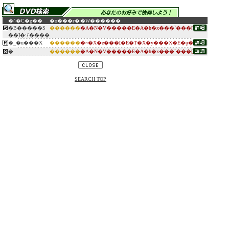
�^�C�g��
�o���ғ�
�W������
�B�����S
������
�A�N�V�����E�A�h�x���`���[
��]�ˑ{����
�_�u���X
������
�~�X�e���[�E�T�X�y���X�E�ƍ�
�
������
�A�N�V�����E�A�h�x���`���[
SEARCH TOP