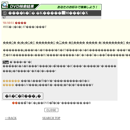
����b�󒆐� �K�����΃M���I�X
'67
'01/10/11 ����
4935�~(�ō�) 87���{���T
���󌛖�
�i�c�G�Y
������O
�㌴��
�R����
����
�{�������Y
�
�������g���b�A�M���I�X�ƋT�̑���b�A�K���������˂���V���[�Y��3��
悤�ɃK�������o���B2����b�����A�C�A��𕑑�ɑs��Ȏ������J�
�`���v�^�[
���̉��b�A�K���V���[�v�̉f���^�ēC���^�r���[�^�\����
���p�ꎚ���t�^�Ж�2�w���^
������:
��f�A���Ńf�W�^���t�����e�B�A/
�̔���:
���ԃW���p���R�~���j�P�[�V�����Y
��
���̃T�C�g��DVD�̂݃f�[�^�����ł��܂��B
<<BACK
SEARCH TOP