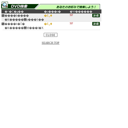
�^�C�g��
�o���ғ�
�W������
SF
����b����
�Ė؏�
�K�����΃o���S��
SF
����b�󒆐�
�Ė؏�
�K�����΃M���I�X
SEARCH TOP