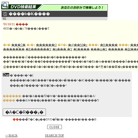
����b�K����
'65
'01/10/11 ����
4935�~(�ō�) 78���{���T
�ē�:
���󌛖�
�r�{:
������O
�B�e:
�@��M�v
���y:
�R����
���p:
��
�����͂��
�R������Y
�k���`�Y
�l����
���m�S
�����
�㓡��
�������ɔ򗈂�������b�K��������\�ꂷ
��V���[�Y��1��B���������̃V���b�N�Ŗk�ɂ̒n���Ŗ����Ă�������ȋT
쉺����K�����́A�₪�ē��{�ɏ㗤�B�i�
�`���v�^�[
���̉��b�A�K���V���[�v�̉f���^�ēC���^�r���[�^�\����
���p�ꎚ���t�^�Ж�2�w���^
������:
��f�A���Ńf�W�^���t�����e�B�A/
�̔���:
���ԃW���p���R�~���j�P�[�V�����Y
��
���̃T�C�g��DVD�̂݃f�[�^�����ł��܂��B
<<BACK
SEARCH TOP