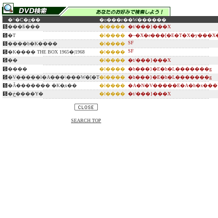
�^�C�g��
�o���ғ�
�W������
���Ƃ���
�l����
�t/���}���X
�T
�l����
�~�X�e���[�E�T�X�y���X
SF
����b�K����
�l����
SF
�K���� THE BOX 1965�|1968
�l����
��
�l����
�t/���}���X
����
�l����
�h���}�E�h�L�������g
�V�����l�A���\���W�[�T
�l����
�h���}�E�h�L�������g
�Ǎ������� �K�̗x��
�l����
�A�N�V�����E�A�h�x���
�ڂ����Y�
�l����
�t/���}���X
SEARCH TOP