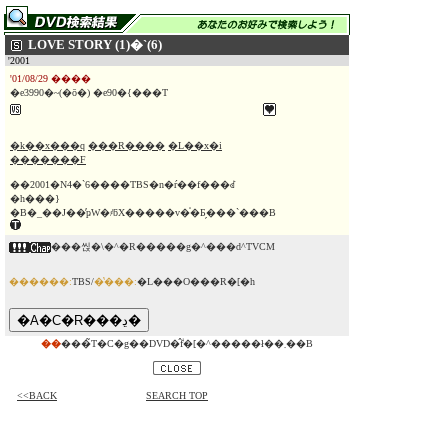
LOVE STORY (1)�`(6)
'2001
'01/08/29 ����
�e3990�~(�ō�) �e90�{���T
�k��x���q
���R����
�L��x�i
�������F
��2001�N4�`6����TBS�n�ŕ��f���ꂽ
�h���}
�B�_��Ј��̕ҏW�҂ƃX�����v�̍�Ƃ̗���`���B
���씭�\�^�R�����g�^���ԁ^TVCM
������:
TBS/
�̔���:
�L���O���R�[�h
��
���̃T�C�g��DVD�̂݃f�[�^�����ł��܂��B
<<BACK
SEARCH TOP