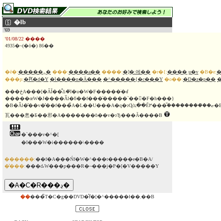
�ӏb
'69
'01/08/22 ����
4935�~(�ō�) 86��
�ē�:
�����ۑ�
���:
����a��
����:
�]�ː에��
�r�{:
����ˎu�v
�B�e:
���p:
�Ԗ�d�Y
�Ɩ����n�Ӓ���
�^�����{�c���Y
�o��:
�D�z�p��
���ځA���[�ȂǏ��̂̈ꕔ�̃I�u�W�F�����ׂ�ꂽ
�����œW�J����Ӑl�ƃ��f���̈�����`���ِF�h���}
�B�Ӑl�̓��v�̓��f���̃A�L��U���A�q�ɂɊċւ��Ĕޏ��̓���������͂��߂�B�A�L�͂������
瓦���悤�Ƃ��邪�A�������ɓ��v�ɂЂ���Ă����B
�`���v�^�[
�I���W�i������\����
������:
��f�A���Ńf�W�^���t�����e�B�A/
�̔���:
���ԃW���p���R�~���j�P�[�V�����Y
��
���̃T�C�g��DVD�̂݃f�[�^�����ł��܂��B