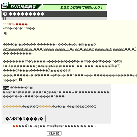
���������`
'83
'01/08/24 ����
4935�~(�ō�) 136��
�[��ӓ�
�p��t��
������v
���c�q�v
�匳���O
�W���[�C�E�J���{�[��
��t�ۂЂ�q
�^�c�L�V
���c�ށX
��t�^��
�Ė؃}
��
�������s
�������Ƃ̕P�Ɣ����m�����̗d���R�c�Ɛ키�`��SF���㌀�B寓
c�Ƃ̑f�����s���g�̗d���ƂȂ��ė����Ƃ��P���B���̖��̎肩�瓦
����ÕP���o������̂́A�����Ƃ䂩
��̗�ʂ�����2�l�̔����m�B�ނ�͎c��Z���m��{�������A�����ƍċ��ɏ�
肾���B
�`���v�^�[
�X�^�b�t���L���X�g�Љ�^�I���W�i������\����
���Ж�2�w���^�^���{�ꎚ���t
������:
�p�쏑�X/
�̔���:
�A�X�~�b�N�E�G�[�X
��
���̃T�C�g��DVD�̂݃f�[�^�����ł��܂��B