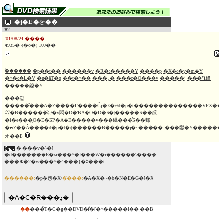
�ɉ�E�@��
'82
'01/08/24 ����
4935�~(�ō�) 100��
�֓�����
�p��t��
������v
�R�c�����Y
����p
�X�c�y�m�Y
�^�c�L�V
�n�ӓT�q
��t�^��
���ۏ�
���c�O���v
�����j
���Ղ䂫
�����鎟�Y
���퍑
�����̎���A�Z����߂����Ĉɉ�E�҂Ɨd�p�t��������������VFX���
㌀�B������̋@�ɏ悶�Ď�ƁA�O�D�Ƃ�|�����Ƃ��鏼
�i�e���͎O�D�Ƃ̕P�A�E�����v���䂪���̂Ƃ��邽
�ߛZ��Â����d�p�t�ɖ������B�����j�~���ׂ��J���鑾�Y�������
オ��B
�`���v�^�[
�d�������E�ω���^�I���W�i������\����
���Ж�2�w���^�^���{�ꎚ���t
������:
�p�쏑�X/
�̔���:
�A�X�~�b�N�E�G�[�X
��
���̃T�C�g��DVD�̂݃f�[�^�����ł��܂��B