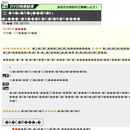
�A�r�X�q���S�Łr
�v���~�A���E�G�f�B�V����
'93 �� THE ABYSS
'01/06/18 ����
4700�~ 171���{69��
�ē�/����/�r�{:
�W�F�C���Y�E�L��������
�o��:
�G�h�E�n���
�X�g�����g�j�I
�}�C�P���E�r�[��
�g�b�h�E�O���t
����^�C�^�j�b�N��̃W�F�C���Y�E�L���������ē��A���Z��
2
(1)�p��i5�D1ch�j�^(2)���{�ꐁ�ցi�h���r�[�j
3
(1)���{��^(2)�p��^(3)�������
�h�L�������^���[59���^���C�L���O10���^�C���[�W��{�
���`�E�A���O���E���C�L���O�^�t�H�g�E�M�������[�^�
萶�Y
������:
�t�H�b�N�X/
�̔���:
�t�H�b�N�X
��
���̃T�C�g��DVD�̂݃f�[�^�����ł��܂��B