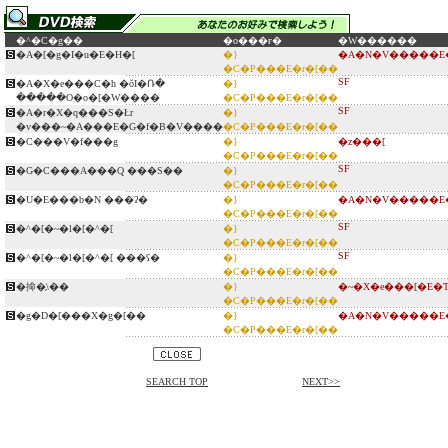
�^�C�g��
�o���ғ�
�W������
�A�[�g�I�u�E�H�[
�}
�A�N�V�����E�
�C�P���E�r�[��
SF
�A�X�e���C�h �ŏI�Ռ�
�}
�����O�o�[�W����
�C�P���E�r�[��
SF
�A�r�X�q���S�Łr
�}
�v���~�A���E�G�f�B�V����
�C�P���E�r�[��
�C���V�f���g
�}
�z���[
�C�P���E�r�[��
SF
�G�C���A���Q ���S��
�}
�C�P���E�r�[��
�U�E���b�N ���ʔ�
�}
�A�N�V�����E�
�C�P���E�r�[��
SF
�^�[�~�l�[�^�[
�}
�C�P���E�r�[��
SF
�^�[�~�l�[�^�[ ���ʕ�
�}
�C�P���E�r�[��
�掵�̗\��
�}
�~�X�e���[�E�
�C�P���E�r�[��
�g�D�[���X�g�[��
�}
�A�N�V�����E�
�C�P���E�r�[��
SEARCH TOP
NEXT>>