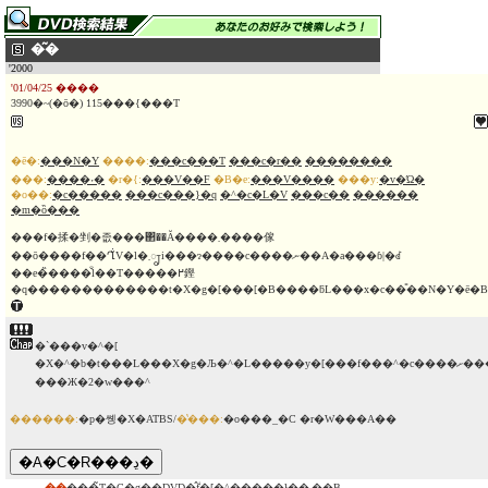
�͂�
'2000
'01/04/25 ����
3990�~(�ō�) 115���{���T
�ē�:
���N�Y
����:
���c���T
���c�r��
��������
���:
����˕�
�r�{:
���V��F
�B�e:
���V����
���y:
�v�Ώ�
�o��:
�c�����
���c���}�q
�^�c�L�V
���c��
������
�m�ȍ���
���f�揉�剉�좂���΂��Ă����܂����傢
��ō����f��Ղ̐V�l�܂𑍃i���ɂ����c����ނ��A�a���ɓ|�ꂽ
��e�̏����̐l��T�����߂鏗
�q�������������t�X�g�[���[�B����ƃL���x�c��̎��N�Y�ē�B
�`���v�^�[
�X�^�b�t���L���X�g�Љ�^�L�����y�[���f���^�c����ށ����ēC���^�r���[�^����\���ҁ^TVCM
���Ж�2�w���^
������:
�p�쏑�X�ATBS/
�̔���:
�o���_�C �r�W���A��
��
���̃T�C�g��DVD�̂݃f�[�^�����ł��܂��B