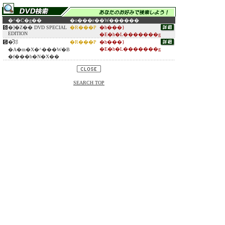
�^�C�g��
�o���ғ�
�W������
�]�Z�� DVD SPECIAL
�R���P
�h���}
EDITION
�E�h�L�������g
�͂邩
�R���P
�h���}
�E�h�L�������g
�A�m�X�^���W�B
�f���b�N�X��
SEARCH TOP