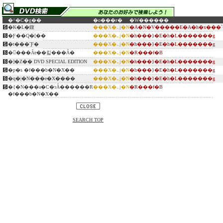
�^�C�g��
�o���ғ�
�W������
�K�L�鍑
���X�؎j�N
�A�N�V�����E�A�h�x���`
�Ƒ��Q�[��
���X�؎j�N
�h���}�E�h�L�������g
�t���ˉƑ�
���X�؎j�N
�h���}�E�h�L�������g
�󂪂���Ȃɐ��킯���Ȃ�
���X�؎j�N
�R���f�B
�]�Z�� DVD SPECIAL EDITION
���X�؎j�N
�h���}�E�h�L�������g
�p�s �f���b�N�X��
���X�؎j�N
�h���}�E�h�L�������g
�q�|�N���e�X����
���X�؎j�N
�h���}�E�h�L�������g
�{�N���a�C�ɂȂ������R
���X�؎j�N
�R���f�B
�f���b�N�X��
SEARCH TOP